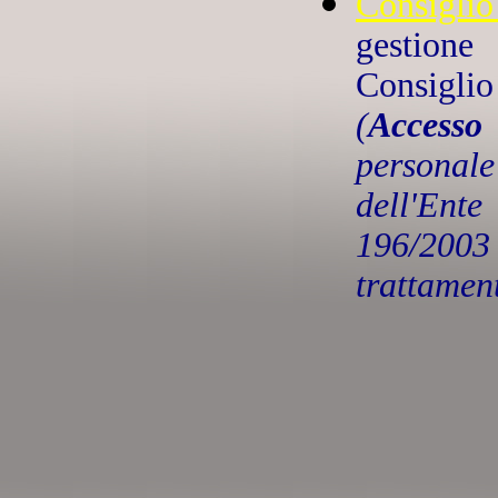
Consigli
gestion
Consigli
(
Accesso 
persona
dell'En
196/200
trattament