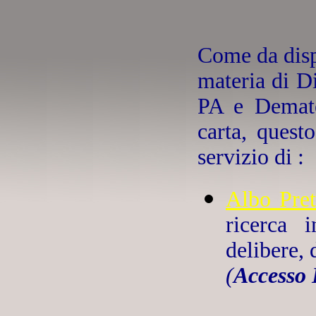
Come da disp
materia di Di
PA e Demater
carta, questo
servizio di :
Albo Pret
ricerca 
delibere, 
(
Accesso 